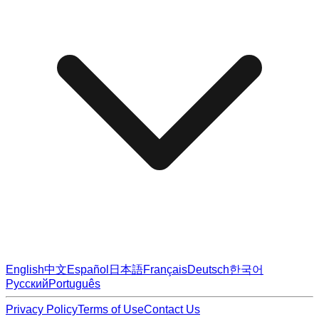
English
中文
Español
日本語
Français
Deutsch
한국어
Русский
Português
Privacy Policy
Terms of Use
Contact Us